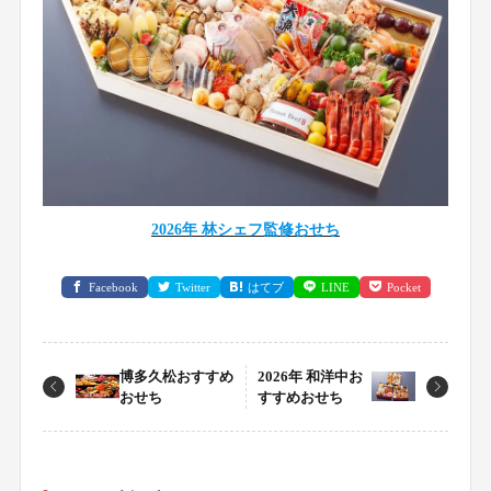
2026年 林シェフ監修おせち
Facebook
Twitter
はてブ
LINE
Pocket
博多久松おすすめ
2026年 和洋中お
おせち
すすめおせち