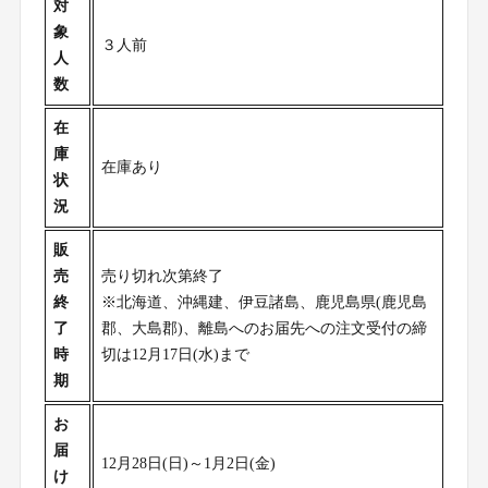
対
象
３人前
人
数
在
庫
在庫あり
状
況
販
売
売り切れ次第終了
終
※北海道、沖縄建、伊豆諸島、鹿児島県(鹿児島
了
郡、大島郡)、離島へのお届先への注文受付の締
時
切は12月17日(水)まで
期
お
届
12月28日(日)～1月2日(金)
け