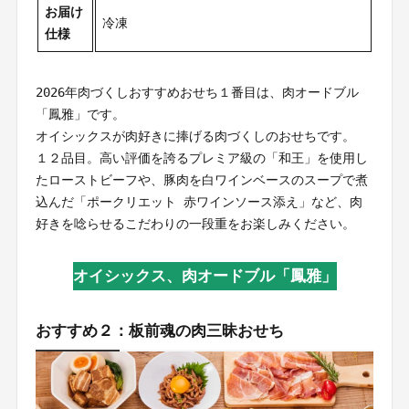
お届け
冷凍
仕様
2026年肉づくしおすすめおせち１番目は、肉オードブル
「鳳雅」です。
オイシックスが肉好きに捧げる肉づくしのおせちです。
１２品目。高い評価を誇るプレミア級の「和王」を使用し
たローストビーフや、豚肉を白ワインベースのスープで煮
込んだ「ポークリエット 赤ワインソース添え」など、肉
好きを唸らせるこだわりの一段重をお楽しみください。
オイシックス、肉オードブル「鳳雅」
おすすめ２：板前魂の肉三昧おせち