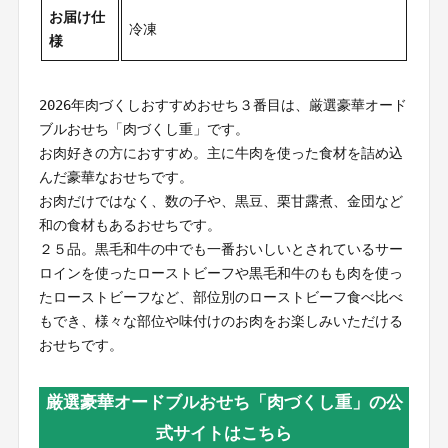
お届け仕
冷凍
様
2026年肉づくしおすすめおせち３番目は、厳選豪華オード
ブルおせち「肉づくし重」です。
お肉好きの方におすすめ。主に牛肉を使った食材を詰め込
んだ豪華なおせちです。
お肉だけではなく、数の子や、黒豆、栗甘露煮、金団など
和の食材もあるおせちです。
２５品。黒毛和牛の中でも一番おいしいとされているサー
ロインを使ったローストビーフや黒毛和牛のもも肉を使っ
たローストビーフなど、部位別のローストビーフ食べ比べ
もでき、様々な部位や味付けのお肉をお楽しみいただける
おせちです。
厳選豪華オードブルおせち「肉づくし重」の公
式サイトはこちら