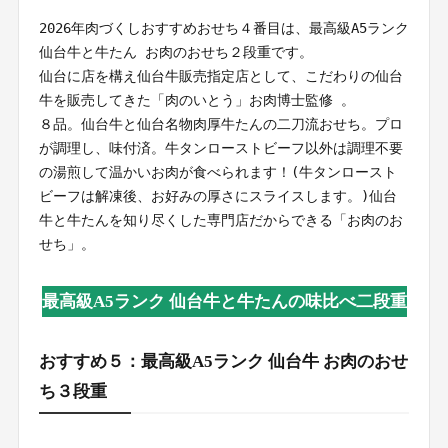
2026年肉づくしおすすめおせち４番目は、最高級A5ランク 
仙台牛と牛たん お肉のおせち２段重です。
仙台に店を構え仙台牛販売指定店として、こだわりの仙台
牛を販売してきた「肉のいとう」お肉博士監修 。
８品。仙台牛と仙台名物肉厚牛たんの二刀流おせち。プロ
が調理し、味付済。牛タンローストビーフ以外は調理不要
の湯煎して温かいお肉が食べられます！(牛タンロースト
ビーフは解凍後、お好みの厚さにスライスします。)仙台
牛と牛たんを知り尽くした専門店だからできる「お肉のお
せち」。
最高級A5ランク 仙台牛と牛たんの味比べ二段重
おすすめ５：最高級A5ランク 仙台牛 お肉のおせ
ち３段重