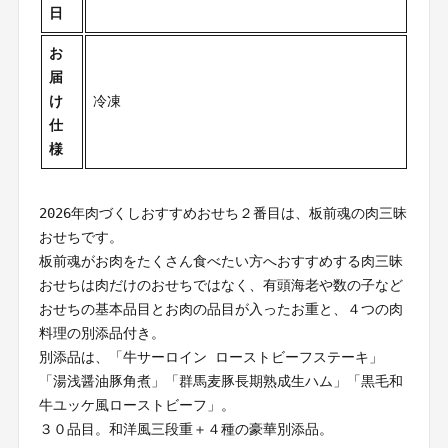
日
お
届
け
冷凍
仕
様
2026年肉づくしおすすめおせち２番目は、板前魂の肉三昧
おせちです。
板前魂がお肉をたくさん食べたい方へおすすめする肉三昧
おせちは肉だけのおせちではなく、有頭海老や数の子など
おせちの基本品目とお肉の品目が入ったお重と、４つの肉
料理の別添品付き。
別添品は、「牛サーロイン ローストビーフステーキ」
「湯浅醤油豚角煮」「群馬麦豚長期熟成生ハム」「黒毛和
牛ユッケ風ローストビーフ」。
３０品目。和洋風三段重＋４種の豪華別添品。