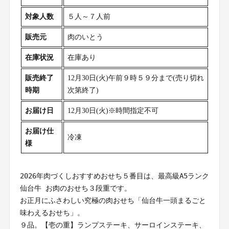
対象人数
５人～７人前
販売元
肉のいとう
在庫状況
在庫あり
販売終了
12月30日(火)午前９時５９分まで(売り切れ
時期
次第終了)
お届け日
12月30日(火)※時間指定不可
お届け仕
冷凍
様
2026年肉づくしおすすめおせち５番目は、最高級A5ランク 
仙台牛 お肉のおせち３段重です。
お正月にふさわしい究極の肉おせち「仙台牛一頭まるごと
味わえるおせち」。
９品。【壱の重】ランプステーキ、サーロインステーキ、