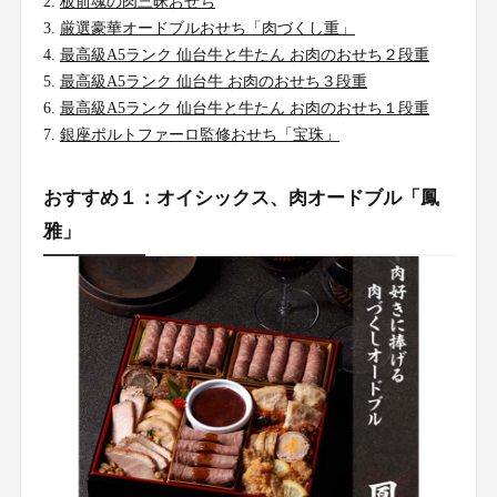
板前魂の肉三昧おせち
厳選豪華オードブルおせち「肉づくし重」
最高級A5ランク 仙台牛と牛たん お肉のおせち２段重
最高級A5ランク 仙台牛 お肉のおせち３段重
最高級A5ランク 仙台牛と牛たん お肉のおせち１段重
銀座ポルトファーロ監修おせち「宝珠」
おすすめ１：オイシックス、肉オードブル「鳳
雅」