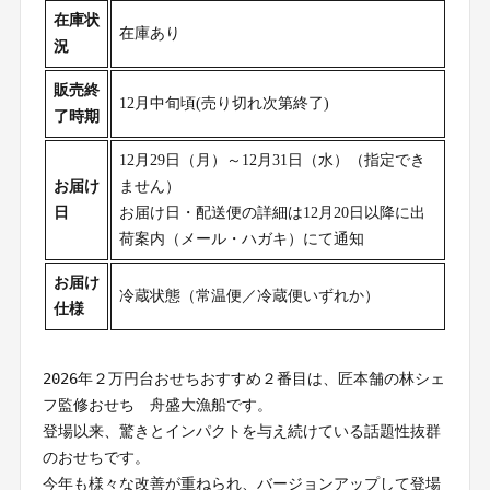
在庫状
在庫あり
況
販売終
12月中旬頃(売り切れ次第終了)
了時期
12月29日（月）～12月31日（水）（指定でき
お届け
ません）
日
お届け日・配送便の詳細は12月20日以降に出
荷案内（メール・ハガキ）にて通知
お届け
冷蔵状態（常温便／冷蔵便いずれか）
仕様
2026年２万円台おせちおすすめ２番目は、匠本舗の林シェ
フ監修おせち　舟盛大漁船です。
登場以来、驚きとインパクトを与え続けている話題性抜群
のおせちです。
今年も様々な改善が重ねられ、バージョンアップして登場