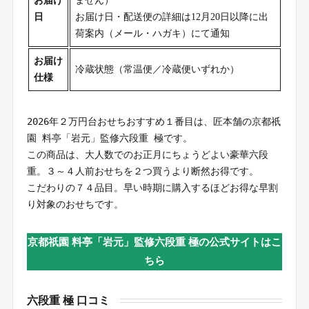
お届け
ません）
日
お届け日・配送便の詳細は12月20日以降に出
荷案内（メール・ハガキ）にて通知
お届け
冷蔵状態（常温便／冷蔵便いずれか）
仕様
2026年２万円台おせちおすすめ１番目は、匠本舗の京都祇
園 料亭「岩元」監修六段重 極です。
この商品は、大人数でのお正月にちょうどよい豪華六段
重。３～４人前おせちを２つ買うより断然お得です。
こだわりの７４品目。早い時期に購入するほどお得な早割
り対象のおせちです。
京都祇園 料亭「岩元」監修六段重 極の公式サイトはこ
ちら
六段重 極 口コミ