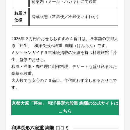
荷案内（メール・ハガキ）にて通知
お届け
冷蔵状態（常温便／冷蔵便いずれか）
仕様
2026年２万円台おせちおすすめ４番目は、匠本舗の京都大
原「芹生」 和洋長形六段重 絢爛（けんらん）です。
ミシュランガイド９年連続掲載の実績を持つ料理旅館「芹
生」監修のおせち。
和風・洋風・肉料理に創作料理、デザートも盛り込まれた
豪華６段重。
大人数でも安心の７６品目。年代問わず楽しめるおせちで
す。
京都大原「芹生」 和洋長形六段重 絢爛の公式サイトは
こちら
和洋長形六段重 絢爛 口コミ