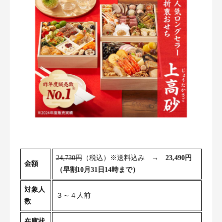
24,730円
（税込）※送料込み →
23,490円
金額
（早割10月31日14時まで）
対象人
３～４人前
数
在庫状