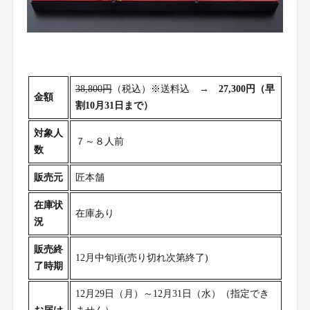
3
8,800円
（税込）※送料込 →
27,300円（早
金額
割10月31日まで）
対象人
７～８人前
数
販売元
匠本舗
在庫状
在庫あり
況
販売終
12月中旬頃(売り切れ次第終了)
了時期
12月29日（月）～12月31日（水）（指定でき