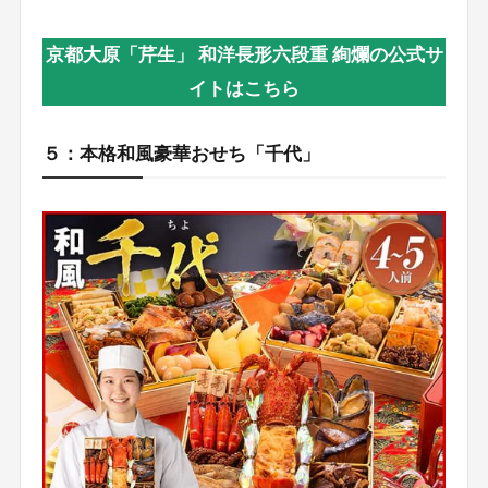
京都大原「芹生」 和洋長形六段重 絢爛の公式サ
イトはこちら
５：本格和風豪華おせち「千代」