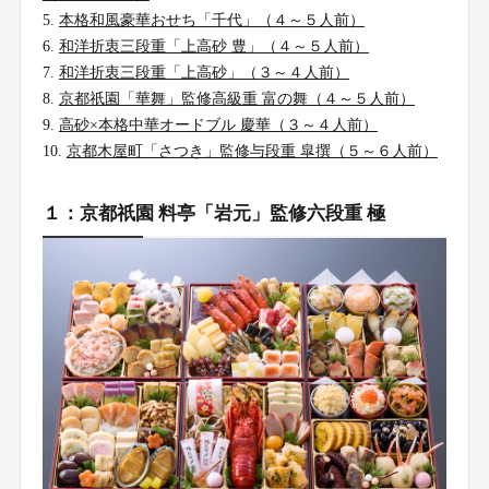
本格和風豪華おせち「千代」（４～５人前）
和洋折衷三段重「上高砂 豊」（４～５人前）
和洋折衷三段重「上高砂」（３～４人前）
京都祇園「華舞」監修高級重 富の舞（４～５人前）
高砂×本格中華オードブル 慶華（３～４人前）
京都木屋町「さつき」監修与段重 皐撰（５～６人前）
１：京都祇園 料亭「岩元」監修六段重 極