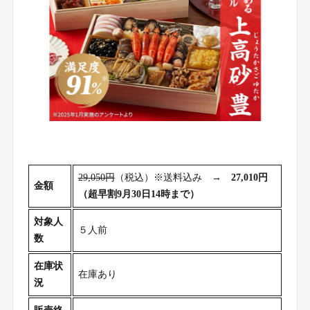
29,050円
（税込）※送料込み →
27,010円
金額
（超早割9月30日14時まで）
対象人
５人前
数
在庫状
在庫あり
況