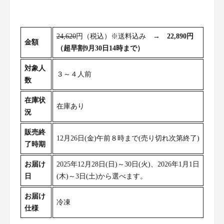
24,620
円（税込）※送料込み →
22,890円
金額
（超早割9月30日14時まで）
対象人
３～４人前
数
在庫状
在庫あり
況
販売終
12月26日(金)午前８時まで(売り切れ次第終了)
了時期
お届け
2025年12月28日(日)～30日(火)、2026年1月1日
日
(木)～3日(土)から選べます。
お届け
冷凍
仕様