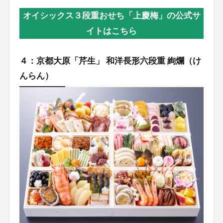
オイシックス３段重おせち「上慶梅」の公式サ
イトはこちら
４：京都大原「芹生」 和洋長形六段重 絢爛（け
んらん）