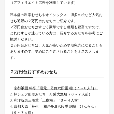
（アフィリエイト広告を利用しています）
匠本舗の料亭おせちやオイシックス、博多久松など人気お
せち通販の２万円台おせちのご紹介です。
２万円台おせちはすごく豪華ですし種類も豊富ですので、
どれにするか迷っている方は、紹介するおせちを参考にご
検討ください。
２万円台おせちは、人気が高いため早期完売になることも
ありますので、早めにご予約されることをオススメしま
す。
２万円台おすすめおせち
京都祇園 料亭「岩元」監修六段重 極（７～８人前）
林シェフ監修おせち 舟盛大漁船（６～７人前）
和洋折衷三段重「上慶梅」（３～４人前）
京都大原「芹生」 和洋長形六段重 絢爛（けんらん）
（６～７人前）