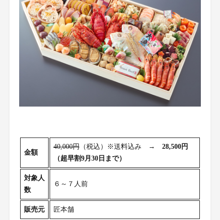
40,000円
（税込）※送料込み →
28,500円
金額
（超早割9月30日まで）
対象人
６～７人前
数
販売元
匠本舗